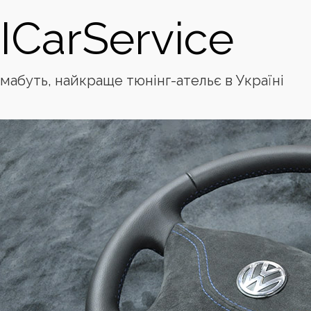
ICarService
мабуть, найкраще тюнінг-ательє в Україні