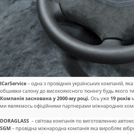
ICarService
– одна з провідних українських компаній, як
обшивки салону до високоякісного тюнінгу будь якого ти
Компанія заснована у 2000-му році.
Ось уже
19 років
м
ми являємось офіційними партнерами міжнародних компа
DORAGLASS
– світова компанія по виготовленню автомоб
SGM
– провідна міжнародна компанія яка виробляє вібр