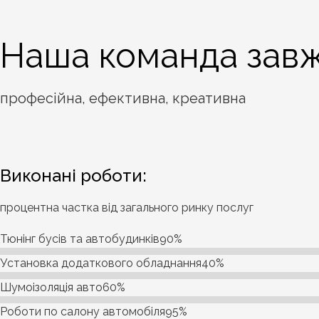
Наша команда завж
професійна, ефективна, креативна
Виконані роботи:
процентна частка від загального ринку послуг
Тюнінг бусів та автобудинків
90%
Установка додаткового обладнання
40%
Шумоізоляція авто
60%
Роботи по салону автомобіля
95%