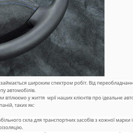
а займається широким спектром робіт. Від переобладнанн
пу автомобілів.
и втілюємо у життя мрії наших клієнтів про ідеальне ав
ній, таких як:
ільного скла для транспортних засобів з кожної марки і
оізоляцію.